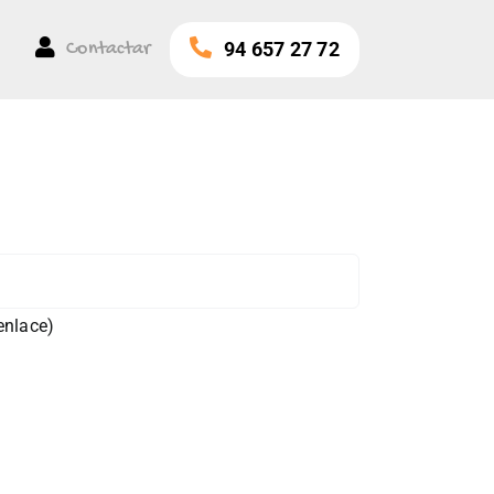
Contactar
94 657 27 72
enlace
)