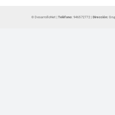
© DesarrolloNet |
Teléfono:
946572772 |
Dirección:
Grup