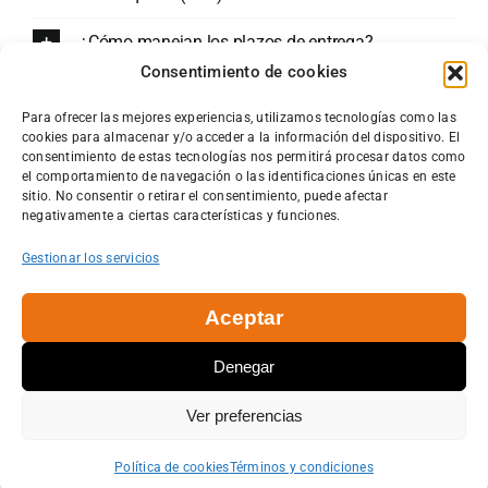
¿Cómo manejan los plazos de entrega?
Consentimiento de cookies
¿Qué sucede si no estoy satisfecho con el diseño
propuesto?
Para ofrecer las mejores experiencias, utilizamos tecnologías como las
cookies para almacenar y/o acceder a la información del dispositivo. El
consentimiento de estas tecnologías nos permitirá procesar datos como
¿Ofrecen servicios de mantenimiento continuo
el comportamiento de navegación o las identificaciones únicas en este
después de finalizar el trabajo?
sitio. No consentir o retirar el consentimiento, puede afectar
negativamente a ciertas características y funciones.
Gestionar los servicios
Aceptar
Denegar
© DesarrolloNet |
Teléfono:
946572772 |
Dirección:
Grupo
Ver preferencias
¿Necesitas ayuda?
Zubikurtze N9 Bajo 48340 Amorebieta (Bizkaia) |
Privacidad y
Contacta por WhatsApp
condiciones
|
Política de cookies
Política de cookies
Términos y condiciones