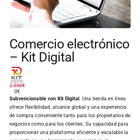
Comercio electrónico
– Kit Digital
El
El
2.000
€
precio
precio
0
€
original
actual
Subvencionable con Kit Digital
. Una tienda en línea
era:
es:
ofrece flexibilidad, alcance global y una experiencia
2.000€.
0€.
de compra conveniente tanto para los propietarios de
negocios como para los clientes. Su capacidad para
proporcionar una plataforma eficiente y escalable la